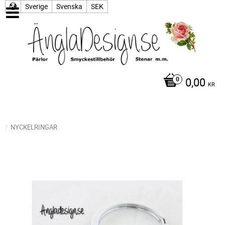
Sverige
Svenska
SEK
0,00
KR
NYCKELRINGAR