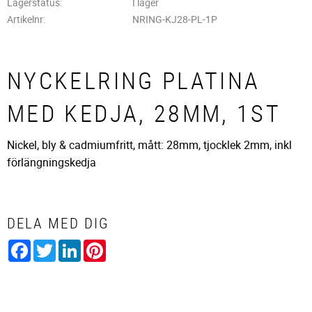
Lagerstatus
I lager
Artikelnr
NRING-KJ28-PL-1P
NYCKELRING PLATINA
MED KEDJA, 28MM, 1ST
Nickel, bly & cadmiumfritt, mått: 28mm, tjocklek 2mm, inkl
förlängningskedja
DELA MED DIG
Facebook
Twitter
LinkedIn
Pinterest