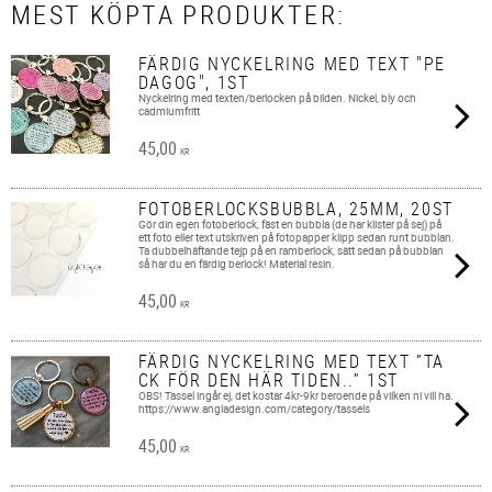
MEST KÖPTA PRODUKTER:
FÄRDIG NYCKELRING MED TEXT "PE
DAGOG", 1ST
Nyckelring med texten/berlocken på bilden. Nickel, bly och
cadmiumfritt
45,00
KR
FOTOBERLOCKSBUBBLA, 25MM, 20ST
Gör din egen fotoberlock, fäst en bubbla (de har klister på sej) på
ett foto eller text utskriven på fotopapper klipp sedan runt bubblan.
Ta dubbelhäftande tejp på en ramberlock, sätt sedan på bubblan
så har du en färdig berlock! Material resin.
45,00
KR
FÄRDIG NYCKELRING MED TEXT ”TA
CK FÖR DEN HÄR TIDEN..” 1ST
OBS! Tassel ingår ej, det kostar 4kr-9kr beroende på vilken ni vill ha.
https://www.angladesign.com/category/tassels
45,00
KR