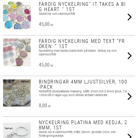
FÄRDIG NYCKELRING” IT TAKES A BI
G HEART..” 1ST
Nickel bly och cadmiumfritt
45,00
KR
FÄRDIG NYCKELRING MED TEXT "FR
ÖKEN.." 1ST
Nyckelring med texten/berlocken på bilden. Nickel, bly och
cadmiumfritt
45,00
KR
BINDRINGAR 4MM LJUSTSILVER, 100
-PACK
Nickelfritt silverpläterad mässing. Mått: 4mm och 0,8mm tjock. Ca
100st då vi väger upp dom så kan antalet variera lite.
8,00
KR
NYCKELRING PLATINA MED KEDJA, 2
8MM, 1ST
Nickel, bly & cadmiumfritt, mått: 28mm, tjocklek 2mm, inkl
förlängningskedja