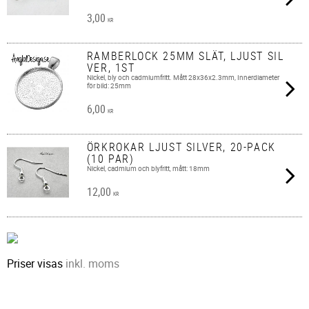
3,00
KR
RAMBERLOCK 25MM SLÄT, LJUST SIL
VER, 1ST
Nickel, bly och cadmiumfritt. Mått 28x36x2.3mm, Innerdiameter
för bild: 25mm
6,00
KR
ÖRKROKAR LJUST SILVER, 20-PACK
(10 PAR)
Nickel, cadmium och blyfritt, mått: 18mm
12,00
KR
Priser visas
inkl. moms